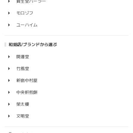
資生堂パーラー
モロゾフ
ユーハイム
和銘店/ブランドから選ぶ
開運堂
竹風堂
新宿中村屋
中央軒煎餅
榮太樓
文明堂