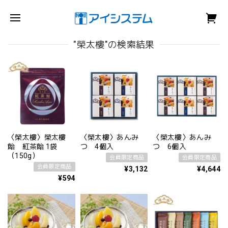
"榮太樓"の検索結果
〈榮太樓〉榮太樓
〈榮太樓〉あんみ
〈榮太樓〉あんみ
飴 紅茶飴 1袋
つ 4個入
つ 6個入
（150g）
会員限定商品
会員限定商品
会員限定商品
¥3,132
¥4,644
¥594