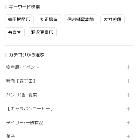
キーワード検索
植田鰹節店
丸正醸造
信州蜂蜜本舗
大社煎餅
有喜堂
洞沢豆富店
カテゴリから選ぶ
物産展･イベント
精肉［壱丁田］
パン･弁当･総菜
［キャラバンコーヒー］
デイリー/一般食品
菓子