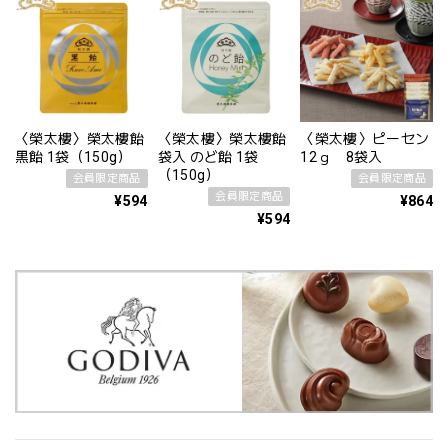
〈榮太樓〉榮太樓飴
〈榮太樓〉榮太樓飴
〈榮太樓〉ピーセン
黒飴 1袋（150g）
袋入 のど飴 1袋
12ｇ 8袋入
（150g）
会員限定商品
会員限定商品
会員限定商品
¥594
¥864
¥594