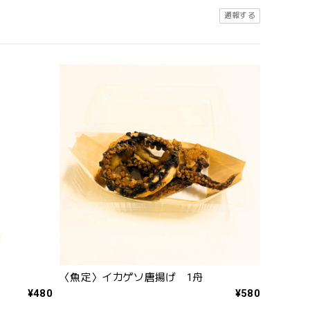
通報する
〈魚定〉イカゲソ唐揚げ 1舟
¥480
¥580