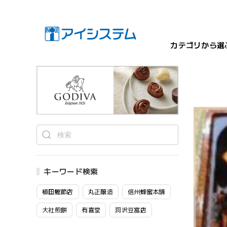
カテゴリから選
キーワード検索
植田鰹節店
丸正醸造
信州蜂蜜本舗
大社煎餅
有喜堂
洞沢豆富店