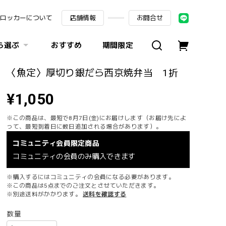
ロッカーについて
店舗情報
お問合せ
ら選ぶ
おすすめ
期間限定
〈魚定〉厚切り銀だら西京焼弁当 1折
¥1,050
※この商品は、最短で8月7日(金)にお届けします（お届け先によ
って、最短到着日に数日追加される場合があります）。
コミュニティ会員限定商品
コミュニティの会員のみ購入できます
※購入するにはコミュニティの会員になる必要があります。
※この商品は5点までのご注文とさせていただきます。
※別途送料がかかります。
送料を確認する
数量