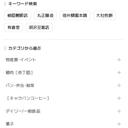
キーワード検索
植田鰹節店
丸正醸造
信州蜂蜜本舗
大社煎餅
有喜堂
洞沢豆富店
カテゴリから選ぶ
物産展･イベント
精肉［壱丁田］
パン･弁当･総菜
［キャラバンコーヒー］
デイリー/一般食品
菓子