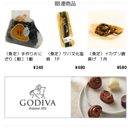
関連商品
〈魚定〉手作りおに
〈魚定〉サバ文化塩
〈魚定〉イカゲソ唐
ぎり［鮭］ 1個
焼 1P
揚げ 1舟
¥240
¥480
¥580