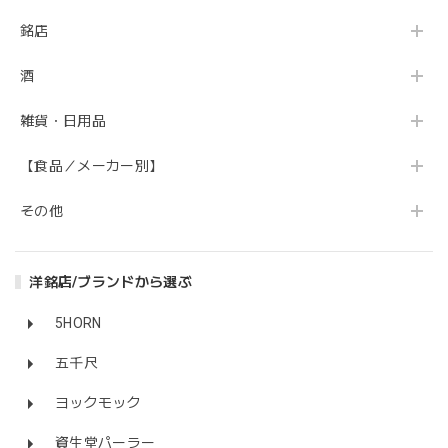
銘店
酒
雑貨・日用品
【食品／メーカー別】
その他
洋銘店/ブランドから選ぶ
5HORN
五千尺
ヨックモック
資生堂パーラー