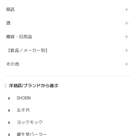
銘店
酒
雑貨・日用品
【食品／メーカー別】
その他
洋銘店/ブランドから選ぶ
5HORN
五千尺
ヨックモック
資生堂パーラー