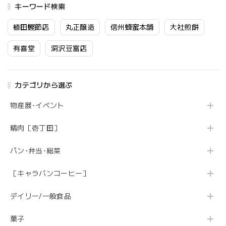
キーワード検索
植田鰹節店
丸正醸造
信州蜂蜜本舗
大社煎餅
有喜堂
洞沢豆富店
カテゴリから選ぶ
物産展･イベント
精肉［壱丁田］
パン･弁当･総菜
［キャラバンコーヒー］
デイリー/一般食品
菓子