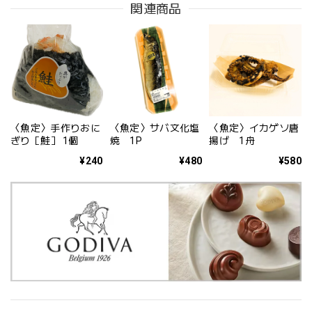
関連商品
〈魚定〉手作りおに
〈魚定〉サバ文化塩
〈魚定〉イカゲソ唐
ぎり［鮭］ 1個
焼 1P
揚げ 1舟
¥240
¥480
¥580