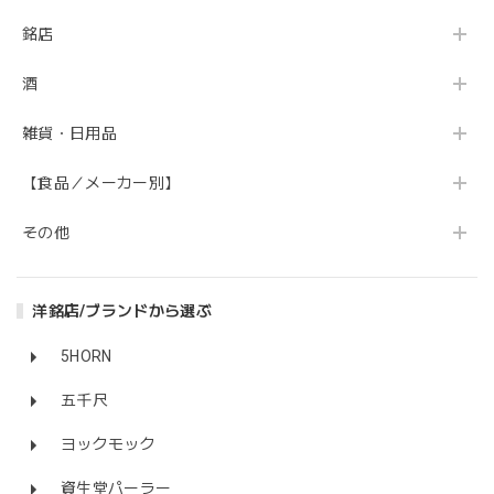
銘店
酒
雑貨・日用品
【食品／メーカー別】
その他
洋銘店/ブランドから選ぶ
5HORN
五千尺
ヨックモック
資生堂パーラー