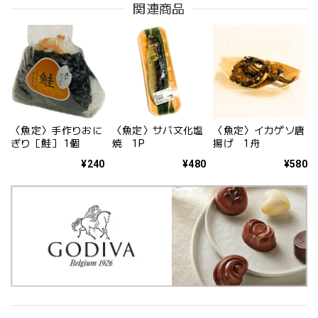
関連商品
〈魚定〉手作りおに
〈魚定〉サバ文化塩
〈魚定〉イカゲソ唐
ぎり［鮭］ 1個
焼 1P
揚げ 1舟
¥240
¥480
¥580