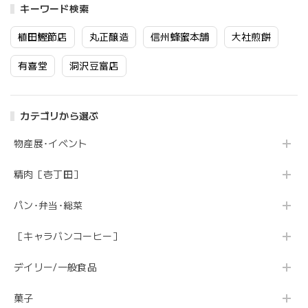
キーワード検索
植田鰹節店
丸正醸造
信州蜂蜜本舗
大社煎餅
有喜堂
洞沢豆富店
カテゴリから選ぶ
物産展･イベント
精肉［壱丁田］
パン･弁当･総菜
［キャラバンコーヒー］
デイリー/一般食品
菓子