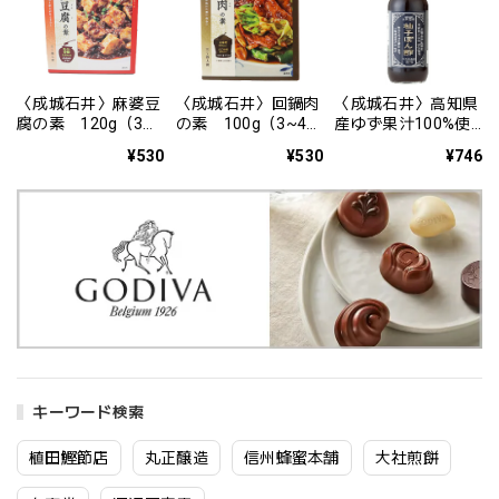
〈成城石井〉麻婆豆
〈成城石井〉回鍋肉
〈成城石井〉高知県
腐の素 120g（3~4
の素 100g（3~4人
産ゆず果汁100%使
人前）
前）
用 ゆずぽん酢
¥530
¥530
¥746
350ml
キーワード検索
植田鰹節店
丸正醸造
信州蜂蜜本舗
大社煎餅