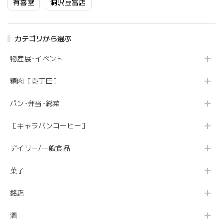
有喜堂
洞沢豆富店
カテゴリから選ぶ
物産展･イベント
精肉［壱丁田］
パン･弁当･総菜
［キャラバンコーヒー］
デイリー/一般食品
菓子
銘店
酒