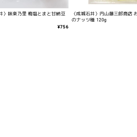
井〉味楽乃里 梅塩とまと甘納豆
〈成城石井〉内山藤三郎商店 
のナッツ種 120g
¥756