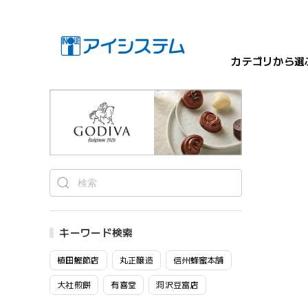
カテゴリから選
キーワード検索
植田鰹節店
丸正醸造
信州蜂蜜本舗
大社煎餅
有喜堂
洞沢豆富店