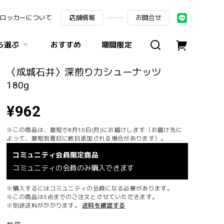
ロッカーについて
店舗情報
お問合せ
ら選ぶ
おすすめ
期間限定
〈成城石井〉深煎りカシューナッツ
180g
¥962
※この商品は、最短で8月10日(月)にお届けします（お届け先に
よって、最短到着日に数日追加される場合があります）。
コミュニティ会員限定商品
コミュニティの会員のみ購入できます
※購入するにはコミュニティの会員になる必要があります。
※この商品は5点までのご注文とさせていただきます。
※別途送料がかかります。
送料を確認する