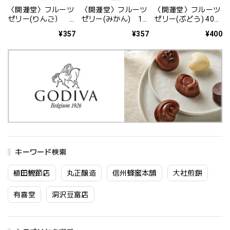
〈開運堂〉フルーツ
〈開運堂〉フルーツ
〈開運堂〉フルーツ
ゼリー(りんご） 1
ゼリー(みかん) 1
ゼリー(ぶどう) 400
個（約135g）【期
個（約135g）【期
円 (税込) 1個（約
¥357
¥357
¥400
間限定】
間限定】
135g）【期間限
定】
キーワード検索
植田鰹節店
丸正醸造
信州蜂蜜本舗
大社煎餅
有喜堂
洞沢豆富店