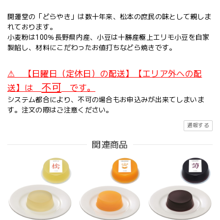
開運堂の「どらやき」は数十年来、松本の庶民の味として親しま
れております。
小麦粉は100％長野県内産、小豆は十勝産極上エリモ小豆を自家
製餡し、材料にこだわったお値打ちなどら焼きです。
⚠ 【日曜日（定休日）の配送】【エリア外への配
不可
送】は
です。
システム都合により、不可の場合もお申込みが出来てしまいま
す。注文の際はご注意ください。
通報する
関連商品