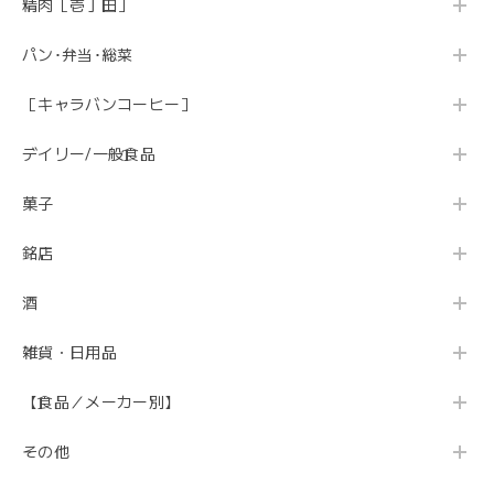
精肉［壱丁田］
パン･弁当･総菜
［キャラバンコーヒー］
デイリー/一般食品
菓子
銘店
酒
雑貨・日用品
【食品／メーカー別】
その他