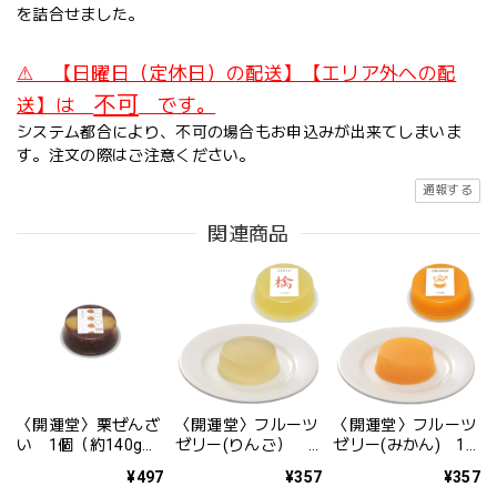
を詰合せました。
⚠ 【日曜日（定休日）の配送】【エリア外への配
不可
送】は
です。
システム都合により、不可の場合もお申込みが出来てしまいま
す。注文の際はご注意ください。
通報する
関連商品
〈開運堂〉栗ぜんざ
〈開運堂〉フルーツ
〈開運堂〉フルーツ
い 1個（約140g）
ゼリー(りんご） 1
ゼリー(みかん) 1
【期間限定】
個（約135g）【期
個（約135g）【期
¥497
¥357
¥357
間限定】
間限定】