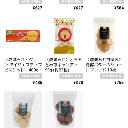
ローネ 90g
100g
会員限定商品
会員限定商品
会員限定商品
¥627
¥627
¥584
〈成城石井〉グリョ
〈成城石井〉とちお
〈成城石井自家製〉
ン ダイジェスティブ
とめ苺キャンディ
発酵バターのショー
ビスケット 400g
90g (約23粒)
トブレッド 10枚
会員限定商品
会員限定商品
会員限定商品
¥486
¥378
¥755