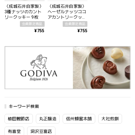
〈成城石井自家製〉
〈成城石井自家製〉
3種ナッツのカント
ヘーゼルナッツココ
リークッキー 9枚
アカントリークッキ
ー 9枚
会員限定商品
会員限定商品
¥755
¥755
キーワード検索
植田鰹節店
丸正醸造
信州蜂蜜本舗
大社煎餅
有喜堂
洞沢豆富店